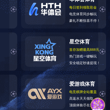
与误用。
建议，请通过 support@andimain.com
快处理。
等领域屡获殊荣。