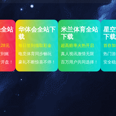
年度数据科技应用奖
最具用户满意度平台
数据安全护盾
体系构建平台安全屏障，确保用户访问、操作、交互等环节的数