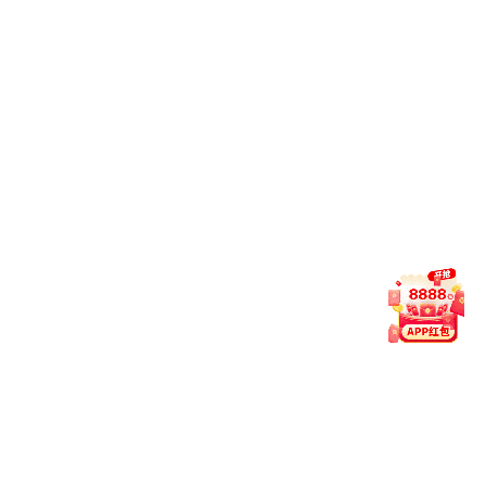
在马德里的足球世界中，马塞洛与卡瓦哈尔的友谊是一个美丽的
故事。...
2026-07-04
#2
76人能否创造奇迹历史上18次1-3落后均
在2023年NBA季后赛中，费城76人队展示了他们的顽强拼搏精
神，成功将...