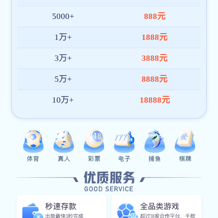
美记曝乌杰里早有意图追逐字母哥独行侠资产丰富有望引入巨星
2026-07-08
海港对海牛场均进38球创中超球队对阵同对手最高进球纪录
2026-07-07
若昂佩德罗称赞帕尔默希望成为巴西队一员并穿上象征荣耀的10号球衣
2026-07-05
76人能否创造奇迹历史上18次1-3落后均未翻盘本季已追至3-3
2026-07-04
葡萄牙媒体曝30岁拜仁后腰帕利尼亚愿降薪回归葡萄牙体育
2026-07-03
墨菲表现稳健贡献19分9板2助1帽三分球命中率需提升
2026-07-02
卡瓦哈尔未入选西班牙初选名单弗兰加西亚与贡萨洛成功入围
2026-07-01
杨毅建议雷霆模仿森林狼策略频繁冲击文班亚马制造犯规机会
2026-06-30
帕金斯分析全明星投票或将首次见证詹姆斯库里杜兰特集体无缘前五
2026-06-29
谢泼德谈赛季失利感受称这是值得铭记的难忘时光
2026-06-28
许利民强调赛季漫长需理性看待比赛结果总结问题才是关键
2026-06-27