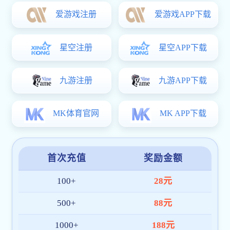
王俊杰全能表现助球队获胜赵维伦状态平平仅有1犯规1失误
2026-07-20
海港客场逆袭蓉城全取三分主场平副班长津门虎意外送分
2026-07-19
佛得角门将沃齐尼亚一战成名社媒粉丝激增至700万
2026-07-18
文班：乔丹和詹姆斯被淘汰我不会满足绝不甘心追求更高目标
2026-07-16
肯佩斯谈劳塔罗与梅西搭档需冷静应对挑战的建议
2026-07-15
克鲁皮英超首季已打入12球伯恩茅斯视其为未来巨星
2026-07-14
周一竞彩篮球焦点对决马刺客场挑战雷霆西部决赛精彩开幕
2026-07-13
萨拉赫在利物浦创下辉煌纪录257球英超191球助攻超越杰拉德
2026-07-12
克洛普盛赞米尔纳对利物浦的重要性称没有他球队无法成功
2026-07-11
詹姆斯称赞SGA缺阵提升雷霆实力里夫斯展现独特风采
2026-07-10
马塞洛回忆美好时光祝福卡瓦哈尔感谢你带来的珍贵瞬间
2026-07-09