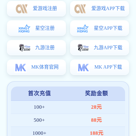
响。作为球队的重要一员，舍什科在比赛中扮演着不
可或缺的角色，他的缺席将使得球队面临重大的挑
战。在接下来的文章中，我们将从舍什科的伤病情
况、对球队阵容的直接影响、替补球员的表现以及未
来展望四个方面进行详细分析，以期全面理解这一事
件对球队所造成的影响。
1、舍什科伤病情况分析
舍什科的小腿伤势是他近期训练中意外发生的，具体
原因目前尚未得到官方确认。他在上一场比赛中的发
挥非常出色，但随后的训练中却感到不适，不得不提
前退出。这种突发状况让教练组感到十分担忧，因为
在赛季关键时刻失去一名主力球员无疑会削弱整个队
伍的实力。