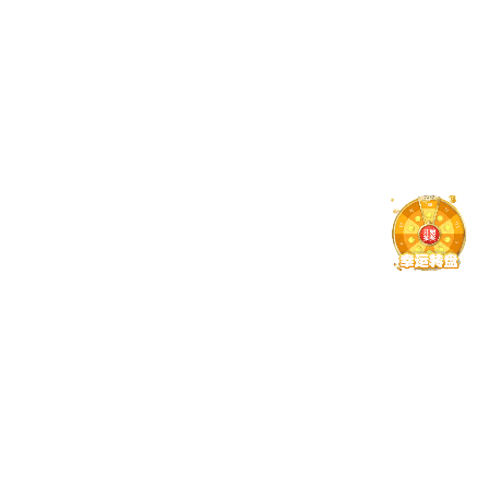
此外，如果一些年轻小将能够抓住这个机会，在高强
度比赛中锻炼自己，那么这不仅能提升他们自身技
能，还能够为未来培养更多优秀人才。因此，在困境
之中，也隐藏着成长与发展的机遇，这一点值得我们
关注和期待。
4、未来展望与总结
虽然舍什科因小腿伤缺席了最后一场英超联赛，但对
于这支队伍来说，他们仍然有必要保持乐观心态。在
接下来的日子里，全队上下都应该团结一致，共同面
对挑战。这也是检验团队凝聚力和韧性的最佳时机，
让每位成员都能意识到自身的重要性，无论是在逆境
还是顺境之中。
如果能够充分利用这段时间进行调整，并鼓励所有参